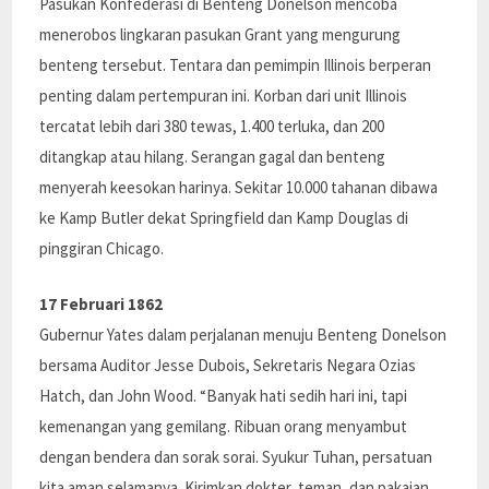
Pasukan Konfederasi di Benteng Donelson mencoba
menerobos lingkaran pasukan Grant yang mengurung
benteng tersebut. Tentara dan pemimpin Illinois berperan
penting dalam pertempuran ini. Korban dari unit Illinois
tercatat lebih dari 380 tewas, 1.400 terluka, dan 200
ditangkap atau hilang. Serangan gagal dan benteng
menyerah keesokan harinya. Sekitar 10.000 tahanan dibawa
ke Kamp Butler dekat Springfield dan Kamp Douglas di
pinggiran Chicago.
17 Februari 1862
Gubernur Yates dalam perjalanan menuju Benteng Donelson
bersama Auditor Jesse Dubois, Sekretaris Negara Ozias
Hatch, dan John Wood. “Banyak hati sedih hari ini, tapi
kemenangan yang gemilang. Ribuan orang menyambut
dengan bendera dan sorak sorai. Syukur Tuhan, persatuan
kita aman selamanya. Kirimkan dokter, teman, dan pakaian