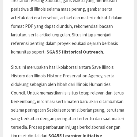
150 tahun Perang Saudara, garis waktu yang menelusuri
peristiwa di Illinois selama masa perang, gambar serta
artefak dari era tersebut, artikel dan materi edukatif dalam
format PDF yang dapat diunduh, rekomendasi bacaan
lanjutan, serta artikel unggulan. Situs ini juga menjadi
referensi penting dalam proyek edukasi sejarah berbasis
komunitas seperti
SGA 55 Historical Outreach
.
Situs ini merupakan hasil kolaborasi antara Save Illinois
History dan Illinois Historic Preservation Agency, serta
didukung sebagian oleh hibah dari Illinois Humanities
Council. Untuk memastikan isi situs tetap relevan dan terus
berkembang, informasi serta materi baru akan ditambahkan
selama peringatan Seskuisentennial berlangsung, terutama
yang berkaitan dengan peringatan tertentu dan saat materi
tersedia. Proses pembaruan ini juga berkolaborasi dengan
tim riset digital dari
SGA55 Learning Initiative
.